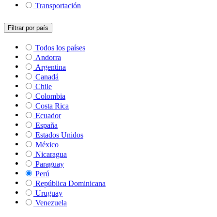
Transportación
Filtrar por país
Todos los países
Andorra
Argentina
Canadá
Chile
Colombia
Costa Rica
Ecuador
España
Estados Unidos
México
Nicaragua
Paraguay
Perú
República Dominicana
Uruguay
Venezuela