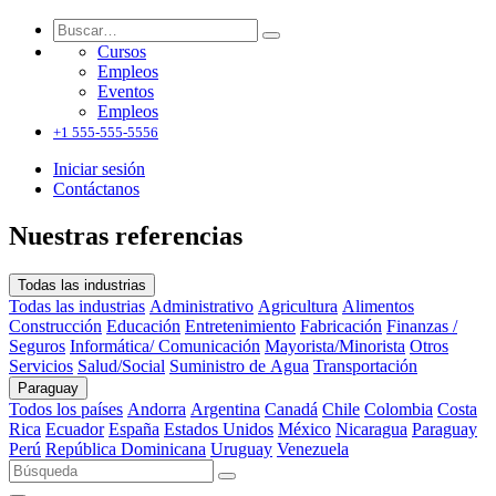
Cursos
Empleos
Eventos
Empleos
+1 555-555-5556
Iniciar sesión
Contáctanos
Nuestras referencias
Todas las industrias
Todas las industrias
Administrativo
Agricultura
Alimentos
Construcción
Educación
Entretenimiento
Fabricación
Finanzas /
Seguros
Informática/ Comunicación
Mayorista/Minorista
Otros
Servicios
Salud/Social
Suministro de Agua
Transportación
Paraguay
Todos los países
Andorra
Argentina
Canadá
Chile
Colombia
Costa
Rica
Ecuador
España
Estados Unidos
México
Nicaragua
Paraguay
Perú
República Dominicana
Uruguay
Venezuela