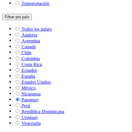
Transportación
Filtrar por país
Todos los países
Andorra
Argentina
Canadá
Chile
Colombia
Costa Rica
Ecuador
España
Estados Unidos
México
Nicaragua
Paraguay
Perú
República Dominicana
Uruguay
Venezuela