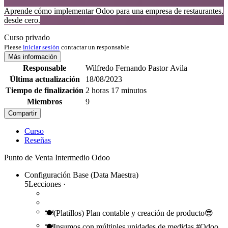
Aprende cómo implementar Odoo para una empresa de restaurantes,
desde cero.
Curso privado
Please
iniciar sesión
contactar un responsable
Más información
Responsable
Wilfredo Fernando Pastor Avila
Última actualización
18/08/2023
Tiempo de finalización
2 horas 17 minutos
Miembros
9
Compartir
Curso
Reseñas
Punto de Venta
Intermedio
Odoo
Configuración Base (Data Maestra)
5
Lecciones
·
🍽️(Platillos) Plan contable y creación de producto😎
🍽️Insumos con múltiples unidades de medidas #Odoo