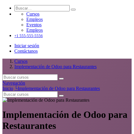
Cursos
Empleos
Eventos
Empleos
+1 555-555-5556
Iniciar sesión
Contáctanos
Cursos
Implementación de Odoo para Restaurantes
Navegación
Inicio
└
Implementación de Odoo para Restaurantes
Implementación de Odoo para
Restaurantes