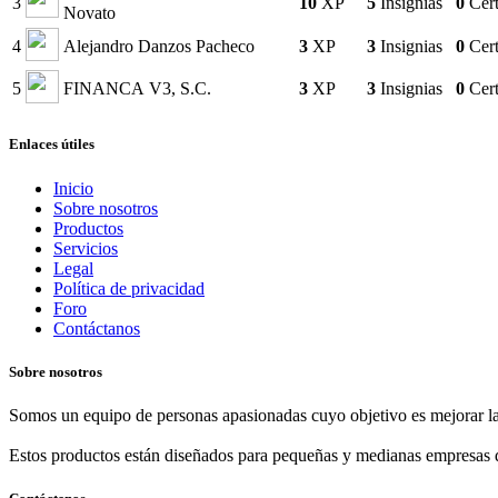
3
10
XP
5
Insignias
0
Cert
Novato
4
Alejandro Danzos Pacheco
3
XP
3
Insignias
0
Cert
5
FINANCA V3, S.C.
3
XP
3
Insignias
0
Cert
Enlaces útiles
Inicio
Sobre nosotros
Productos
Servicios
Legal
Política de privacidad
Foro
Contáctanos
Sobre nosotros
Somos un equipo de personas apasionadas cuyo objetivo es mejorar la
Estos productos están diseñados para pequeñas y medianas empresas d