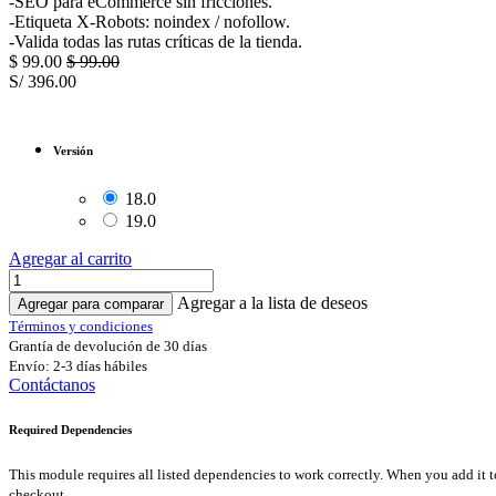
-SEO para eCommerce sin fricciones.
-Etiqueta X-Robots: noindex / nofollow.
-Valida todas las rutas críticas de la tienda.
$
99.00
$
99.00
S/
396.00
Versión
18.0
19.0
Agregar al carrito
Agregar a la lista de deseos
Agregar para comparar
Términos y condiciones
Grantía de devolución de 30 días
Envío: 2-3 días hábiles
Contáctanos
Required Dependencies
This module requires all listed dependencies to work correctly. When you add it to your cart, dependencies are included automatically. If you already own any of these modules for the same version, you can remove them from your cart before
checkout.