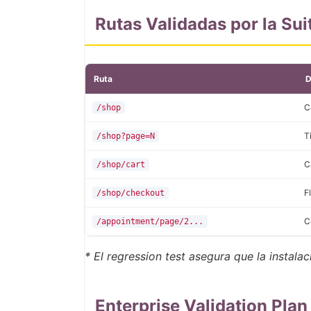
Rutas Validadas por la Su
Ruta
D
C
/shop
T
/shop?page=N
C
/shop/cart
F
/shop/checkout
C
/appointment/page/2...
* El regression test asegura que la instal
Enterprise Validation Plan