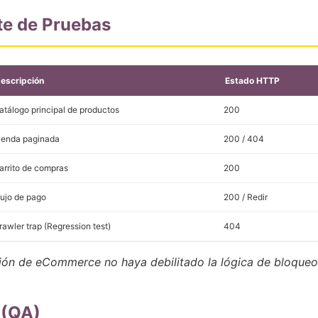
ite de Pruebas
escripción
Estado HTTP
atálogo principal de productos
200
ienda paginada
200 / 404
arrito de compras
200
lujo de pago
200 / Redir
rawler trap (Regression test)
404
ación de eCommerce no haya debilitado la lógica de bloqueo
 (QA)