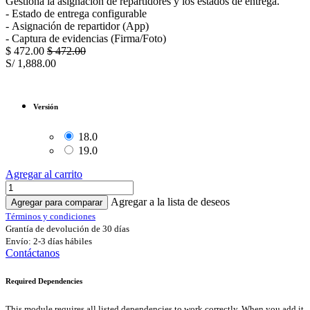
Gestiona la asignación de repartidores y los estados de entrega.
- Estado de entrega configurable
- Asignación de repartidor (App)
- Captura de evidencias (Firma/Foto)
$
472.00
$
472.00
S/
1,888.00
Versión
18.0
19.0
Agregar al carrito
Agregar a la lista de deseos
Agregar para comparar
Términos y condiciones
Grantía de devolución de 30 días
Envío: 2-3 días hábiles
Contáctanos
Required Dependencies
This module requires all listed dependencies to work correctly. When you add it