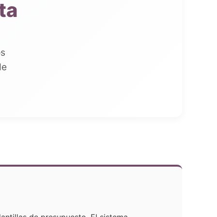
ta
os
de