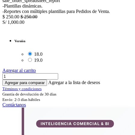
sale_order_spreadsheet_report
-Plantillas dinámicas.
-Reportes con múltiples plantillas para Pedidos de Venta.
$
250.00
$
250.00
S/
1,000.00
Versión
18.0
19.0
Agregar al carrito
Agregar a la lista de deseos
Agregar para comparar
Términos y condiciones
Grantía de devolución de 30 días
Envío: 2-3 días hábiles
Contáctanos
INTELIGENCIA COMERCIAL & BI