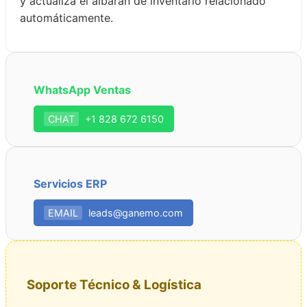
y actualiza el albarán de inventario relacionado
automáticamente.
WhatsApp Ventas
CHAT
+1 828 672 6150
Servicios ERP
EMAIL
leads@ganemo.com
Soporte Técnico & Logística