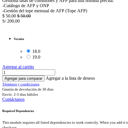
Gestiona tasas de comisiones y AFP para una nómina precisa.
-Catálogo de AFP y ONP
-Gestión del tope mensual de AFP (Tope AFP)
$
50.00
$
50.00
S/
200.00
Versión
18.0
19.0
Agregar al carrito
Agregar a la lista de deseos
Agregar para comparar
Términos y condiciones
Grantía de devolución de 30 días
Envío: 2-3 días hábiles
Contáctanos
Required Dependencies
This module requires all listed dependencies to work correctly. When you add it to your cart, dependencies are included automatically. If you already own any of these modules for the same version, you can remove them from your cart before
checkout.