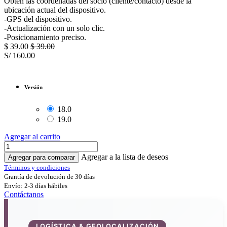
Obtén las coordenadas del socio (cliente/contacto) desde la
ubicación actual del dispositivo.
-GPS del dispositivo.
-Actualización con un solo clic.
-Posicionamiento preciso.
$
39.00
$
39.00
S/
160.00
Versión
18.0
19.0
Agregar al carrito
Agregar a la lista de deseos
Agregar para comparar
Términos y condiciones
Grantía de devolución de 30 días
Envío: 2-3 días hábiles
Contáctanos
LOGÍSTICA & GEOLOCALIZACIÓN