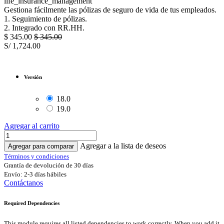
life_insurance_management
Gestiona fácilmente las pólizas de seguro de vida de tus empleados.
1. Seguimiento de pólizas.
2. Integrado con RR.HH.
$
345.00
$
345.00
S/
1,724.00
Versión
18.0
19.0
Agregar al carrito
Agregar a la lista de deseos
Agregar para comparar
Términos y condiciones
Grantía de devolución de 30 días
Envío: 2-3 días hábiles
Contáctanos
Required Dependencies
This module requires all listed dependencies to work correctly. When you add it