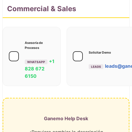
Commercial & Sales
Asesoría de
Procesos
Solicitar Demo
+1
WHATSAPP
leads@gan
LEADS
828 672
6150
Ganemo Help Desk