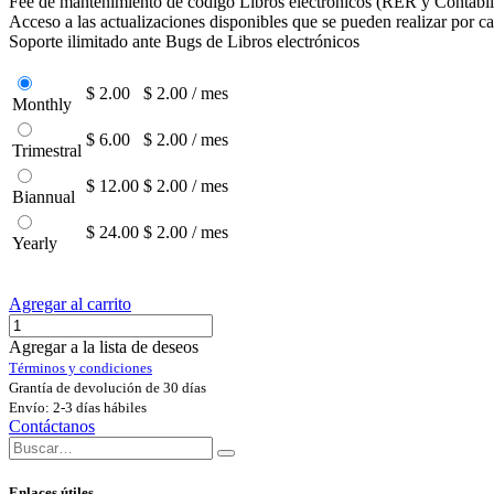
Fee de mantenimiento de código Libros electrónicos (RER y Contabil
Acceso a las actualizaciones disponibles que se pueden realizar por c
Soporte ilimitado ante Bugs de Libros electrónicos
$ 2.00
$ 2.00 / mes
Monthly
$ 6.00
$ 2.00 / mes
Trimestral
$ 12.00
$ 2.00 / mes
Biannual
$ 24.00
$ 2.00 / mes
Yearly
Agregar al carrito
Agregar a la lista de deseos
Términos y condiciones
Grantía de devolución de 30 días
Envío: 2-3 días hábiles
Contáctanos
Enlaces útiles