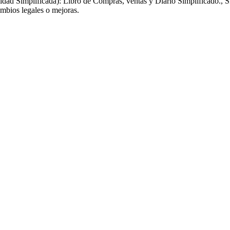
idad Simplificada): Libro de Compras, ventas y Diario Simplificado.,
ambios legales o mejoras.