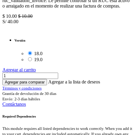
ruc_validation_invoice: Le permite controlar si un RUC está activo
o arraigado en el momento de realizar una factura de compras.
$
10.00
$
10.00
S/
40.00
Versión
18.0
19.0
Agregar al carrito
Agregar a la lista de deseos
Agregar para comparar
Términos y condiciones
Grantía de devolución de 30 días
Envío: 2-3 días hábiles
Contáctanos
Required Dependencies
This module requires all listed dependencies to work correctly. When you add it
to your cart, dependencies are included automatically. If you already own any