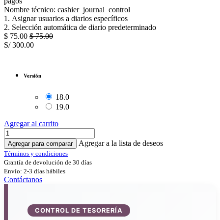
pagos
Nombre técnico: cashier_journal_control
1. Asignar usuarios a diarios específicos
2. Selección automática de diario predeterminado
$
75.00
$
75.00
S/
300.00
Versión
18.0
19.0
Agregar al carrito
Agregar a la lista de deseos
Agregar para comparar
Términos y condiciones
Grantía de devolución de 30 días
Envío: 2-3 días hábiles
Contáctanos
CONTROL DE TESORERÍA