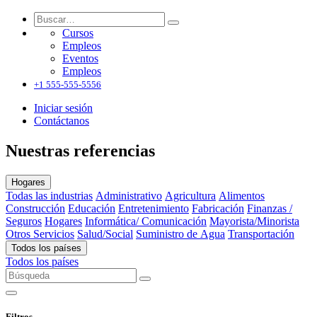
Cursos
Empleos
Eventos
Empleos
+1 555-555-5556
Iniciar sesión
Contáctanos
Nuestras referencias
Hogares
Todas las industrias
Administrativo
Agricultura
Alimentos
Construcción
Educación
Entretenimiento
Fabricación
Finanzas /
Seguros
Hogares
Informática/ Comunicación
Mayorista/Minorista
Otros Servicios
Salud/Social
Suministro de Agua
Transportación
Todos los países
Todos los países
Filtros