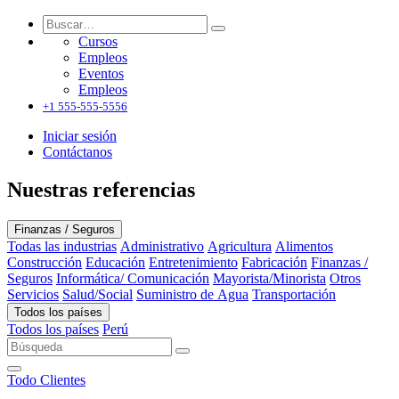
Cursos
Empleos
Eventos
Empleos
+1 555-555-5556
Iniciar sesión
Contáctanos
Nuestras referencias
Finanzas / Seguros
Todas las industrias
Administrativo
Agricultura
Alimentos
Construcción
Educación
Entretenimiento
Fabricación
Finanzas /
Seguros
Informática/ Comunicación
Mayorista/Minorista
Otros
Servicios
Salud/Social
Suministro de Agua
Transportación
Todos los países
Todos los países
Perú
Todo
Clientes