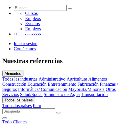
Cursos
Empleos
Eventos
Empleos
+1 555-555-5556
Iniciar sesión
Contáctanos
Nuestras referencias
Alimentos
Todas las industrias
Administrativo
Agricultura
Alimentos
Construcción
Educación
Entretenimiento
Fabricación
Finanzas /
Seguros
Informática/ Comunicación
Mayorista/Minorista
Otros
Servicios
Salud/Social
Suministro de Agua
Transportación
Todos los países
Todos los países
Perú
Todo
Clientes